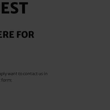
EST
ERE FOR
ply want to contact us in
t form: