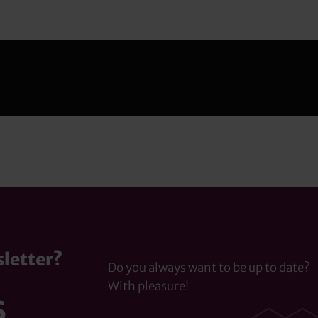
sletter?
Do you always want to be up to date?
With pleasure!
S