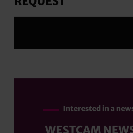
REQUEST
Error:
Contact form not found.
Interested in a new
WESTCAM NEW