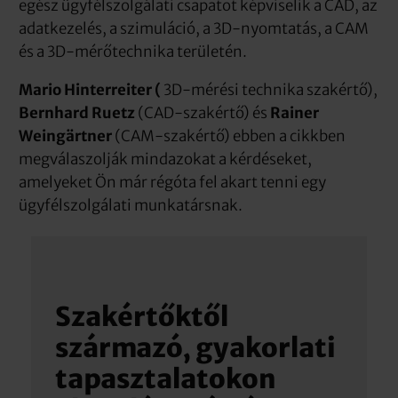
egész ügyfélszolgálati csapatot képviselik a CAD, az
adatkezelés, a szimuláció, a 3D-nyomtatás, a CAM
és a 3D-mérőtechnika területén.
Mario Hinterreiter (
3D-mérési technika szakértő),
Bernhard Ruetz
(CAD-szakértő) és
Rainer
Weingärtner
(CAM-szakértő) ebben a cikkben
megválaszolják mindazokat a kérdéseket,
amelyeket Ön már régóta fel akart tenni egy
ügyfélszolgálati munkatársnak.
Szakértőktől
származó, gyakorlati
tapasztalatokon