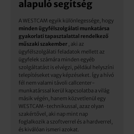
alapuló segítség
A WESTCAM egyik különlegessége, hogy
minden ügyfélszolgálati munkatársa
gyakorlati tapasztalattal rendelkező
műszaki szakember
, aki az
ügyfélszolgálati feladatok mellett az
ügyfelek számára minden egyéb
szolgáltatást is elvégzi, például helyszíni
telepítéseket vagy képzéseket. Így a hívó
fél nem valami távoli callcenter-
munkatárssal kerül kapcsolatba a világ
másik végén, hanem közvetlenül egy
WESTCAM-technikussal, azaz olyan
szakértővel, aki nap mint nap
foglalkozik a szoftverrel és a hardverrel,
és kiválóan ismeri azokat.