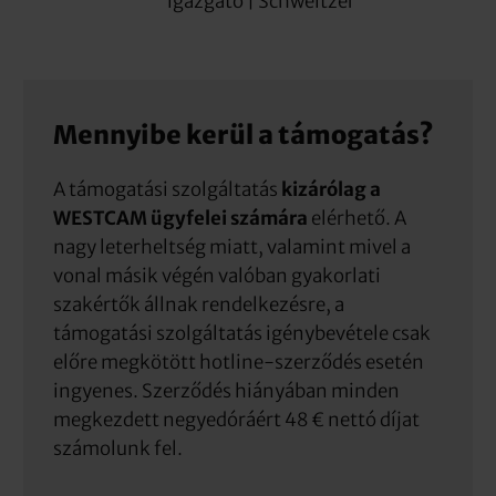
igazgató | Schweitzer
Mennyibe kerül a támogatás?
A támogatási szolgáltatás
kizárólag a
WESTCAM ügyfelei számára
elérhető. A
nagy leterheltség miatt, valamint mivel a
vonal másik végén valóban gyakorlati
szakértők állnak rendelkezésre, a
támogatási szolgáltatás igénybevétele csak
előre megkötött hotline-szerződés esetén
ingyenes. Szerződés hiányában minden
megkezdett negyedóráért 48 € nettó díjat
számolunk fel.