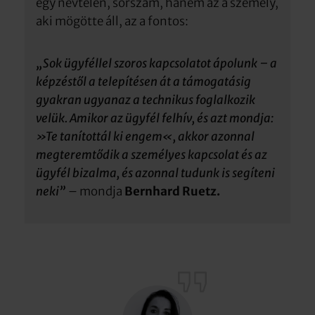
egy névtelen, sorszám, hanem az a személy,
aki mögötte áll, az a fontos:
„Sok ügyféllel szoros kapcsolatot ápolunk – a
képzéstől a telepítésen át a támogatásig
gyakran ugyanaz a technikus foglalkozik
velük. Amikor az ügyfél felhív, és azt mondja:
»Te tanítottál ki engem«, akkor azonnal
megteremtődik a személyes kapcsolat és az
ügyfél bizalma, és azonnal tudunk is segíteni
neki”
– mondja
Bernhard Ruetz.