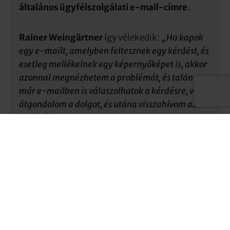
általános ügyfélszolgálati e-mail-címre
.
Rainer Weingärtner
így vélekedik:
„Ha kapok
egy e-mailt, amelyben feltesznek egy kérdést, és
esetleg mellékelnek egy képernyőképet is, akkor
azonnal megnézhetem a problémát, és talán
már e-mailben is válaszolhatok a kérdésre, vagy
átgondolom a dolgot, és utána visszahívom az
illetőt.”
Mario Hinterreiter
is így fogalmaz:
„Különböző
technikusaink vannak, akik nem mindig
tartózkodnak a cégnél: az egyik az ügyfélnél van,
a másik pedig egy képzésen… Ha az
ügyfélszolgálati kérés e-mailben érkezik,
azonnal megnézhetjük, kinek van ideje, és így
gyorsabban tudunk reagálni.”