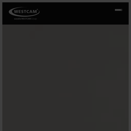
Ugrás
a
tartalomhoz