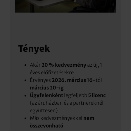
Tények
Akár
20 % kedvezmény
az új, 1
éves előfizetésekre
Érvényes
2026. március 16-
tól
március 20-ig
Ügyfelenként
legfeljebb
5 licenc
(az áruházban és a partnereknél
együttesen)
Más kedvezményekkel
nem
összevonható