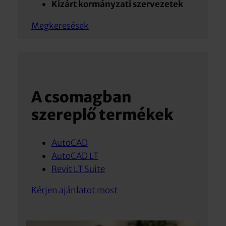
Kizárt kormányzati szervezetek
Megkeresések
A csomagban
szereplő termékek
AutoCAD
AutoCAD LT
Revit LT Suite
Kérjen ajánlatot most