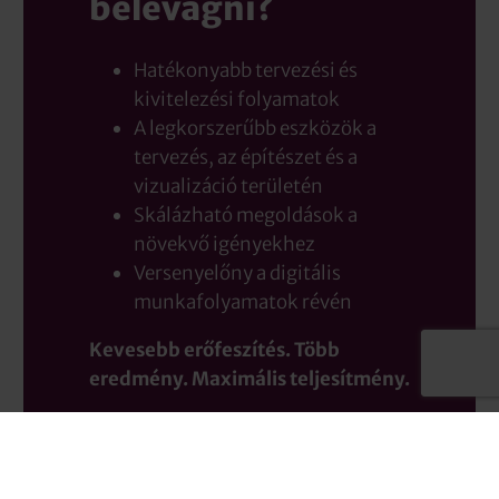
belevágni?
Hatékonyabb tervezési és
kivitelezési folyamatok
A legkorszerűbb eszközök a
tervezés, az építészet és a
vizualizáció területén
Skálázható megoldások a
növekvő igényekhez
Versenyelőny a digitális
munkafolyamatok révén
Kevesebb erőfeszítés. Több
eredmény. Maximális teljesítmény.
Segítünk Önnek