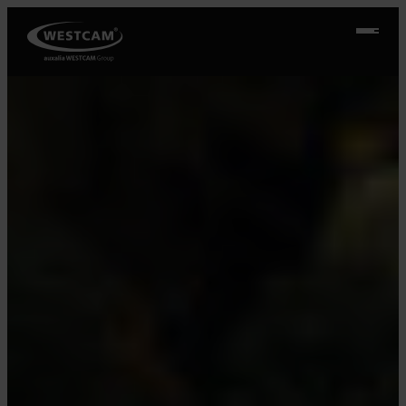
Ugrás
a
tartalomhoz