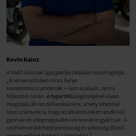
Kevin Kainz
A YART műszaki igazgatója találóan összefoglalja:
„A versenyzésben nincs helye
kompromisszumoknak – sem a pályán, sem a
fejlesztés során.
A hyperMILL
segítségével olyan
megoldás áll rendelkezésünkre, amely lehetővé
teszi számunkra, hogy az alkatrészeket rendkívül
gyorsan és a legmagasabb színvonalon gyártsuk. A
szoftverrel elérhető pontosság és sebesség döntő
versenyelőnyt biztosít számunkra.”