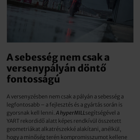
A sebesség nem csak a
versenypályán döntő
fontosságú
A versenyzésben nem csak a pályán a sebesség a
legfontosabb – a fejlesztés és a gyártás során is
gyorsnak kell lenni.
A hyperMILL
segítségével a
YART rekordidő alatt képes rendkívül összetett
geometriákat alkatrészekké alakítani, anélkül,
hogy a minőség terén kompromisszumot kellene