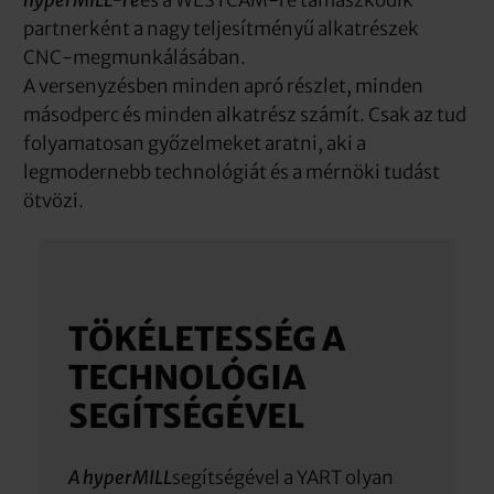
partnerként a nagy teljesítményű alkatrészek
CNC-megmunkálásában.
A versenyzésben minden apró részlet, minden
másodperc és minden alkatrész számít. Csak az tud
folyamatosan győzelmeket aratni, aki a
legmodernebb technológiát és a mérnöki tudást
ötvözi.
TÖKÉLETESSÉG A
TECHNOLÓGIA
SEGÍTSÉGÉVEL
A hyperMILL
segítségével a YART olyan