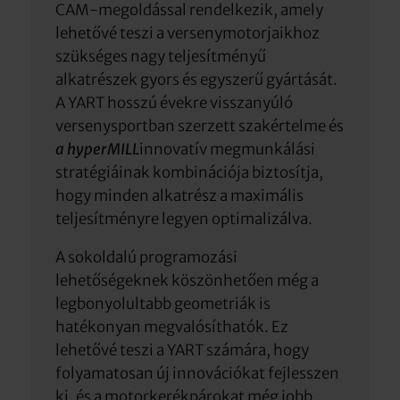
CAM-megoldással rendelkezik, amely
lehetővé teszi a versenymotorjaikhoz
szükséges nagy teljesítményű
alkatrészek gyors és egyszerű gyártását.
A YART hosszú évekre visszanyúló
versenysportban szerzett szakértelme és
a hyperMILL
innovatív megmunkálási
stratégiáinak kombinációja biztosítja,
hogy minden alkatrész a maximális
teljesítményre legyen optimalizálva.
A sokoldalú programozási
lehetőségeknek köszönhetően még a
legbonyolultabb geometriák is
hatékonyan megvalósíthatók. Ez
lehetővé teszi a YART számára, hogy
folyamatosan új innovációkat fejlesszen
ki, és a motorkerékpárokat még jobb