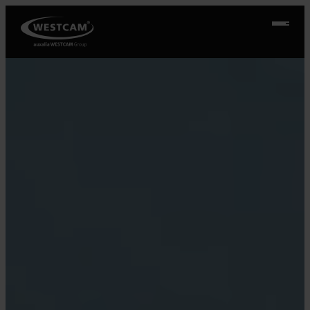
Ugrás
a
tartalomhoz