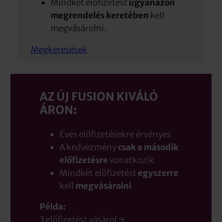
Mindkét előfizetést
ugyanazon
megrendelés keretében
kell
megvásárolni.
Megkeresések
AZ ÚJ FUSION KIVÁLÓ
ÁRON
:
Éves előfizetésekre érvényes
A kedvezmény
csak a második
előfizetésre
vonatkozik
Mindkét előfizetést
egyszerre
kell
megvásárolni
Példa:
3 előfizetést vásárol →