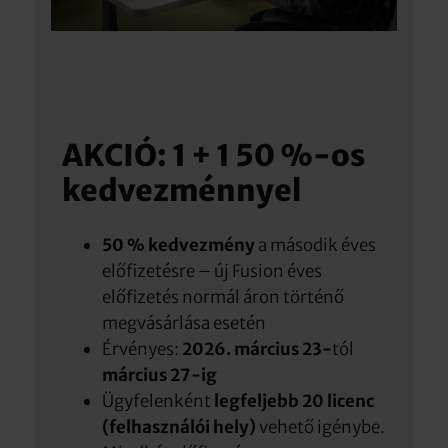
AKCIÓ: 1 + 1 50 %-os
kedvezménnyel
50 % kedvezmény
a második éves
előfizetésre – új Fusion éves
előfizetés normál áron történő
megvásárlása esetén
Érvényes:
2026. március 23-
tól
március 27-ig
Ügyfelenként
legfeljebb 20 licenc
(felhasználói hely)
vehető igénybe.