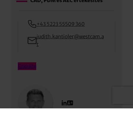
CAD, PDM és AEC értékesítés
+43 5223 55509 360
judith.kantioler@westcam.a
t
Enquire