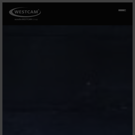
Ugrás
a
tartalomhoz