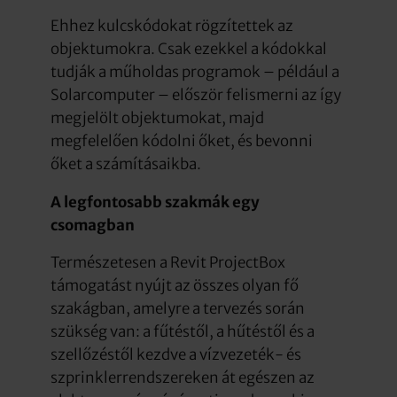
Ehhez kulcskódokat rögzítettek az
objektumokra. Csak ezekkel a kódokkal
tudják a műholdas programok – például a
Solarcomputer – először felismerni az így
megjelölt objektumokat, majd
megfelelően kódolni őket, és bevonni
őket a számításaikba.
A legfontosabb szakmák egy
csomagban
Természetesen a Revit ProjectBox
támogatást nyújt az összes olyan fő
szakágban, amelyre a tervezés során
szükség van: a fűtéstől, a hűtéstől és a
szellőzéstől kezdve a vízvezeték- és
szprinklerrendszereken át egészen az