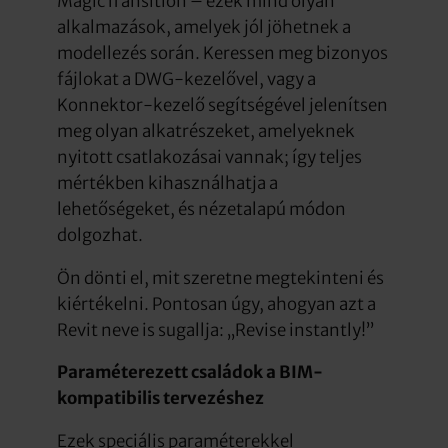
MagicTransition – ezek mind olyan
alkalmazások, amelyek jól jöhetnek a
modellezés során. Keressen meg bizonyos
fájlokat a DWG-kezelővel, vagy a
Konnektor-kezelő segítségével jelenítsen
meg olyan alkatrészeket, amelyeknek
nyitott csatlakozásai vannak; így teljes
mértékben kihasználhatja a
lehetőségeket, és nézetalapú módon
dolgozhat.
Ön dönti el, mit szeretne megtekinteni és
kiértékelni. Pontosan úgy, ahogyan azt a
Revit neve is sugallja: „Revise instantly!”
Paraméterezett családok a BIM-
kompatibilis tervezéshez
Ezek speciális paraméterekkel