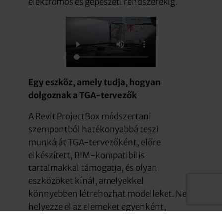
elektromos és gépészeti rendszerekig.
Egy eszköz, amely tudja, hogyan
dolgoznak a TGA-tervezők
A Revit ProjectBox módszertani
szempontból hatékonyabbá teszi
munkáját TGA-tervezőként, előre
elkészített, BIM-kompatibilis
tartalmakkal támogatja, és olyan
eszközöket kínál, amelyekkel
könnyebben létrehozhat modelleket. Ne
helyezze el az elemeket egyenként,
hanem hivatkozással, vagy készítsen