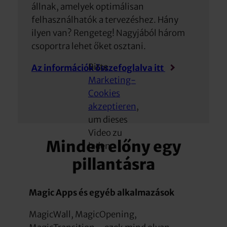
állnak, amelyek optimálisan
felhasználhatók a tervezéshez. Hány
ilyen van? Rengeteg! Nagyjából három
csoportra lehet őket osztani.
Bitte
Az információk összefoglalva itt
Marketing-
Cookies
akzeptieren
,
um dieses
Video zu
Minden előny egy
laden.
pillantásra
Magic Apps és egyéb alkalmazások
MagicWall, MagicOpening,