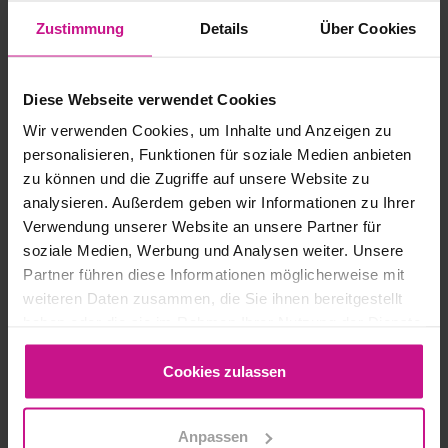
Zustimmung
Details
Über Cookies
Diese Webseite verwendet Cookies
Wir verwenden Cookies, um Inhalte und Anzeigen zu
personalisieren, Funktionen für soziale Medien anbieten
zu können und die Zugriffe auf unsere Website zu
analysieren. Außerdem geben wir Informationen zu Ihrer
Verwendung unserer Website an unsere Partner für
soziale Medien, Werbung und Analysen weiter. Unsere
Partner führen diese Informationen möglicherweise mit
weiteren Daten zusammen, die Sie ihnen bereitgestellt
haben oder die sie im Rahmen Ihrer Nutzung der Dienste
Építészet, építőipar
gesammelt haben.
Cookies zulassen
AKI REVIT-RŐL BESZÉL,
AZ A REVIT
Anpassen