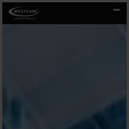
Ugrás
a
tartalomhoz