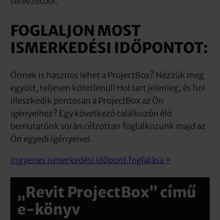
tervezésből.
FOGLALJON MOST
ISMERKEDÉSI IDŐPONTOT:
Önnek is hasznos lehet a ProjectBox? Nézzük meg
együtt, teljesen kötetlenül! Hol tart jelenleg, és hol
illeszkedik pontosan a ProjectBox az Ön
igényeihez? Egy következő találkozón élő
bemutatónk során célzottan foglalkozunk majd az
Ön egyedi igényeivel.
Ingyenes ismerkedési időpont foglalása >
„Revit ProjectBox” című
e-könyv