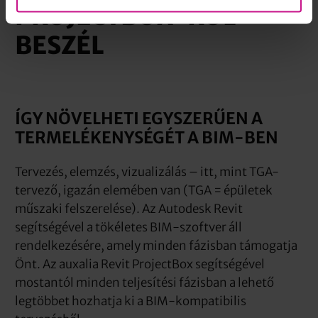
PROJECTBOX-RÓL
BESZÉL
ÍGY NÖVELHETI EGYSZERŰEN A
TERMELÉKENYSÉGÉT A BIM-BEN
Tervezés, elemzés, vizualizálás – itt, mint TGA-
tervező, igazán elemében van (TGA = épületek
műszaki felszerelése). Az Autodesk Revit
segítségével a tökéletes BIM-szoftver áll
rendelkezésére, amely minden fázisban támogatja
Önt. Az auxalia Revit ProjectBox segítségével
mostantól minden teljesítési fázisban a lehető
legtöbbet hozhatja ki a BIM-kompatibilis