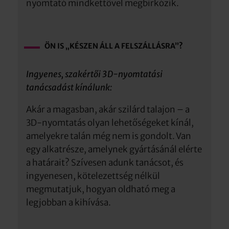
nyomtató mindkettővel megbirkózik.
ÖN IS „KÉSZEN ÁLL A FELSZÁLLÁSRA”?
Ingyenes, szakértői 3D-nyomtatási
tanácsadást kínálunk:
Akár a magasban, akár szilárd talajon – a
3D-nyomtatás olyan lehetőségeket kínál,
amelyekre talán még nem is gondolt. Van
egy alkatrésze, amelynek gyártásánál elérte
a határait? Szívesen adunk tanácsot, és
ingyenesen, kötelezettség nélkül
megmutatjuk, hogyan oldható meg a
legjobban a kihívása.