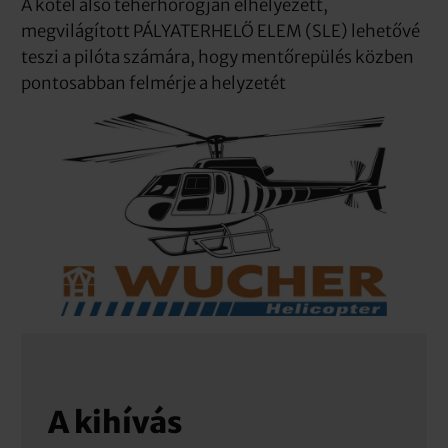
A kötél alsó teherhorogján elhelyezett,
megvilágított PÁLYATERHELŐ ELEM (SLE) lehetővé
teszi a pilóta számára, hogy mentőrepülés közben
pontosabban felmérje a helyzetét
A kihívás