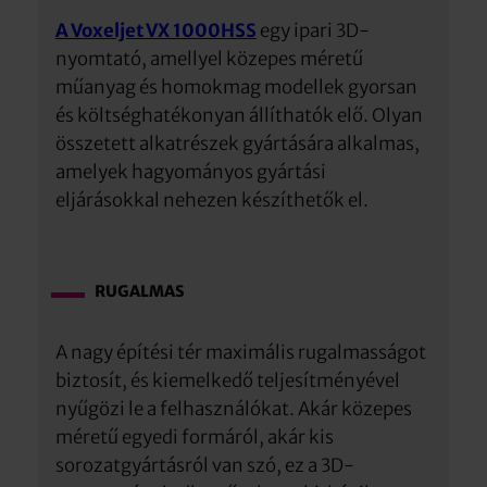
A Voxeljet VX 1000HSS
egy ipari 3D-
nyomtató, amellyel közepes méretű
műanyag és homokmag modellek gyorsan
és költséghatékonyan állíthatók elő. Olyan
összetett alkatrészek gyártására alkalmas,
amelyek hagyományos gyártási
eljárásokkal nehezen készíthetők el.
RUGALMAS
A nagy építési tér maximális rugalmasságot
biztosít, és kiemelkedő teljesítményével
nyűgözi le a felhasználókat. Akár közepes
méretű egyedi formáról, akár kis
sorozatgyártásról van szó, ez a 3D-