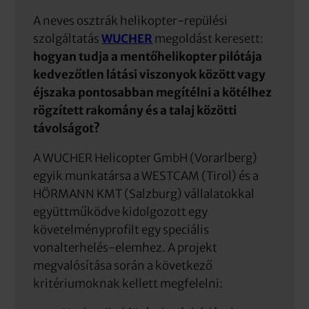
A neves osztrák helikopter-repülési
szolgáltatás
WUCHER
megoldást keresett:
hogyan tudja a mentőhelikopter pilótája
kedvezőtlen látási viszonyok között vagy
éjszaka pontosabban megítélni a kötélhez
rögzített rakomány és a talaj közötti
távolságot?
A WUCHER Helicopter GmbH (Vorarlberg)
egyik munkatársa a WESTCAM (Tirol) és a
HÖRMANN KMT (Salzburg) vállalatokkal
együttműködve kidolgozott egy
követelményprofilt egy speciális
vonalterhelés-elemhez. A projekt
megvalósítása során a következő
kritériumoknak kellett megfelelni: