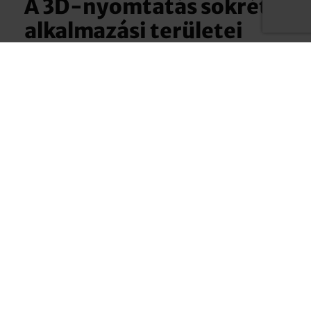
A 3D-nyomtatás sokrétű
alkalmazási területei
A KIS SOROZATGYÁRTÁSTÓL A NAGY
SOROZATGYÁRTÁSIG
A 3D-nyomtatás azonban nem csupán a
javítás és a karbantartás területén kerül
alkalmazásra. Ma már teljes
terméksorozatokat is költséghatékonyan
és gyorsan lehet additív eljárásokkal
gyártani. Még a bonyolult tervek is könnyen
megvalósíthatók – a kis sorozatgyártástól a
nagy sorozatgyártásig.
3D-nyomtatás – sorozatgyártás