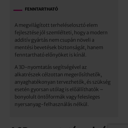
FENNTARTHATÓ
A megvilágított terheléselosztó elem
fejlesztése jól szemlélteti, hogy a modern
additív gyártás nem csupán növeli a
mentési bevetések biztonságát, hanem
fenntartható előnyöket is kínál.
A 3D-nyomtatás segítségével az
alkatrészek célzottan megerősíthetők,
anyaghatékonyan tervezhetők, és szükség
esetén gyorsan utólag is előállíthatók –
bonyolult öntőformák vagy felesleges
nyersanyag-felhasználás nélkül.