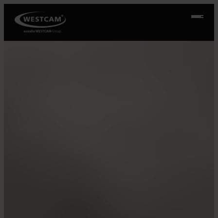
Ugrás
a
tartalomhoz