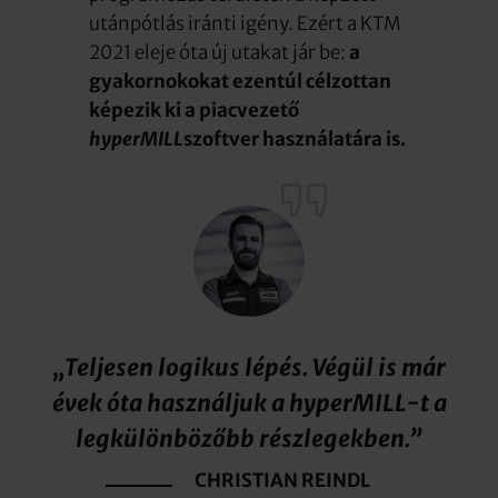
utánpótlás iránti igény. Ezért a KTM
2021 eleje óta új utakat jár be:
a
gyakornokokat ezentúl célzottan
képezik ki a piacvezető
hyperMILL
szoftver használatára is.
„Teljesen logikus lépés. Végül is már
évek óta használjuk a hyperMILL-t a
legkülönbözőbb részlegekben.”
CHRISTIAN REINDL