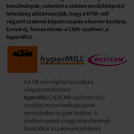
tanulmányok, valamint a számos továbbképzési
lehetőség alátámasztják, hogy a KTM-nél
végzett szakmai képzés csupán a karrier kezdete.
Ennek új, fontos eleme: a CAM-szoftver, a
hyperMILL
.
A KTM már régóta használja a
világszerte elismert
hyperMILL
CAD/CAM szoftvert első
osztályú motorkerékpárjainak
tervezéséhez és gyártásához. A
jövőben ezeket a nagy teljesítményű
funkciókat a szakmunkásképzés