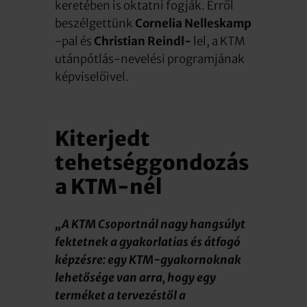
keretében is oktatni fogják. Erről
beszélgettünk
Cornelia Nelleskamp
-pal és
Christian Reindl-
lel, a KTM
utánpótlás-nevelési programjának
képviselőivel.
Kiterjedt
tehetséggondozás
a KTM-nél
„A KTM Csoportnál nagy hangsúlyt
fektetnek a gyakorlatias és átfogó
képzésre: egy KTM-gyakornoknak
lehetősége van arra, hogy egy
terméket a tervezéstől a