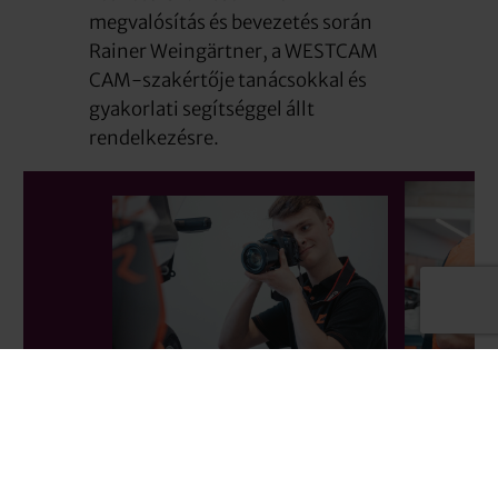
megvalósítás és bevezetés során
Rainer Weingärtner, a WESTCAM
CAM-szakértője tanácsokkal és
gyakorlati segítséggel állt
rendelkezésre.
Kérdései vannak a