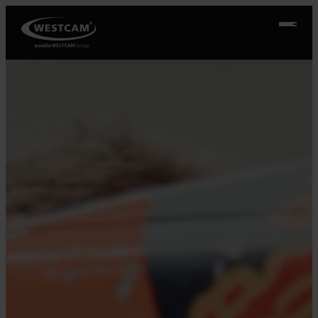
Ugrás
a
tartalomhoz