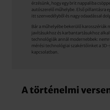
érzésünk, hogy egy brit nappaliba csöpp
autószerelő műhelybe. Első pillantásra e
itt szenvedélyből és nagy odaadással do
Bár a műhelyébe bekerülő karosszériák n
javításukhoz és karbantartásukhoz alka
technológiák annál modernebbek: nemré
mérési technológiai szakértőinket a 3D
kapcsolatban.
A történelmi verse