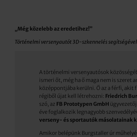
„Még közelebb az eredetihez!”
Történelmi versenyautót 3D-szkennelés segítségével
A történelmi versenyautósok közösség
ismeri őt, még ha ő maga nem is szeret a
középpontjába kerülni. Ő az a férfi, akit 
régiből újat kell létrehozni:
Friedrich Bur
szó, az
FB Prototypen GmbH
ügyvezetőj
éve foglalkozik legnagyobb szenvedélyé
verseny- és sportautók másolatainak k
Amikor belépünk Burgstaller úr műhelyéb