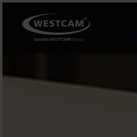
Ugrás
a
tartalomhoz
TER