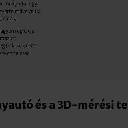
entünk, mint egy
gyértelművé válik:
lgoznak.
agyon régiek, a
lmazott
g felkereste 3D-
-szkenneléssel
nyautó és a 3D-mérési te