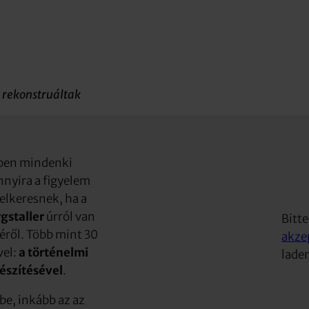
 rekonstruáltak
ében mindenki
nnyira a figyelem
felkeresnek, ha a
gstaller
úrról van
Bitt
éről. Több mint 30
akze
vel:
a történelmi
lade
észítésével
.
e, inkább az az